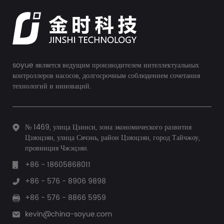
soyue является ведущим производителем интеллектуальных
контроллеров насосов, долгосрочным соблюдением сочетания
технологий и инноваций.
№ 1469, улица Цзинси, зона экономического развития
Цзяоцзян, улица Сячэнь, район Цзяоцзян, город Тайчжоу,
провинция Чжэцзян.
+86 - 18605868011
+86 - 576 - 8906 9898
+86 - 576 - 8866 5959
kevin@china-soyue.com