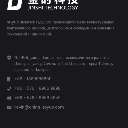
soyue является ведущим производителем интеллектуальных
контроллеров насосов, долгосрочным соблюдением сочетания
технологий и инноваций.
№ 1469, улица Цзинси, зона экономического развития
Цзяоцзян, улица Сячэнь, район Цзяоцзян, город Тайчжоу,
провинция Чжэцзян.
+86 - 18605868011
+86 - 576 - 8906 9898
+86 - 576 - 8866 5959
kevin@china-soyue.com