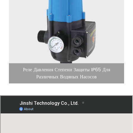
Реле Давления Степени Защиты IP65 Для
Различных Водяных Насосов