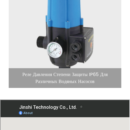
Реле Давления Степени Защиты IP65 Для
Различных Водяных Насосов