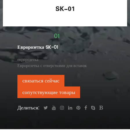
01
01
/
Евророзетка SK-01
евророзетка
Евророзетка с отверстиями для вставок
связаться сейчас
сопутствующие товары
Делиться: