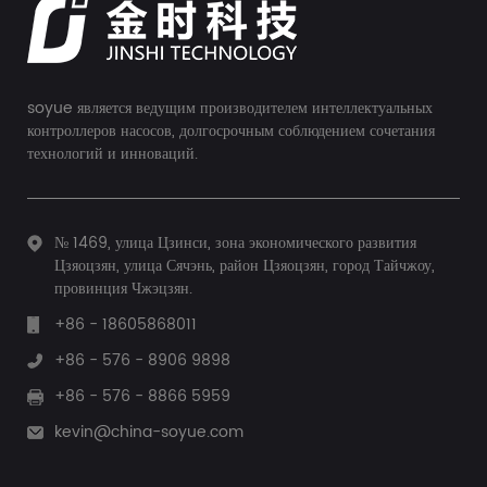
soyue является ведущим производителем интеллектуальных
контроллеров насосов, долгосрочным соблюдением сочетания
технологий и инноваций.
№ 1469, улица Цзинси, зона экономического развития
Цзяоцзян, улица Сячэнь, район Цзяоцзян, город Тайчжоу,
провинция Чжэцзян.
+86 - 18605868011
+86 - 576 - 8906 9898
+86 - 576 - 8866 5959
kevin@china-soyue.com